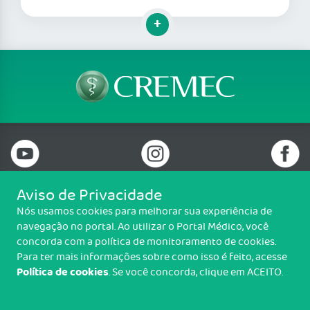
Clique para mais informações
Aviso de Privacidade
Nós usamos cookies para melhorar sua experiência de
Telefone: (85) 3198-3700
navegação no portal. Ao utilizar o Portal Médico, você
Email: cremec@cremec.org.br
concorda com a política de monitoramento de cookies.
Av. Antônio Sales, 485, Joaquim Távora, Fortaleza/CE - CEP: 60135-101
Para ter mais informações sobre como isso é feito, acesse
Política de cookies
. Se você concorda, clique em ACEITO.
Copyright CREMEC. Todos os direitos reservados.
TRANSPARÊNCIA E PRESTAÇÃO DE