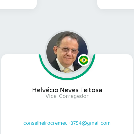
s informações
Helvécio Neves Feitosa
Vice-Corregedor
conselheirocremec+3754@gmail.com