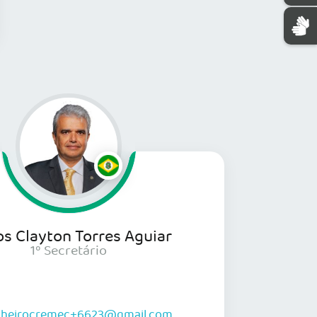
os Clayton Torres Aguiar
1º Secretário
lheirocremec+6623@gmail.com