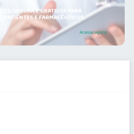
LES, SEGURA E GRATUITA PARA
, PACIENTES E FARMACÊUTICOS.
Acesse
agora