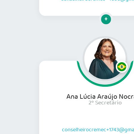
Clique para mai
Ana Lúcia Araújo Nocr
2º Secretário
conselheirocremec+1743@gma