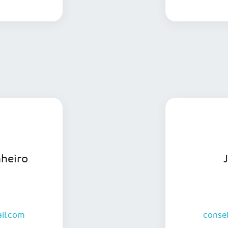
s informações
nheiro
il.com
conse