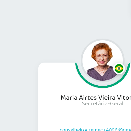
Maria Airtes Vieira Vito
Secretária-Geral
conselheirocremec+4096@gma