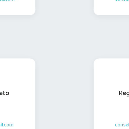
s informações
ato
Reg
il.com
conse