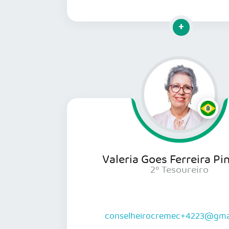
Clique para mai
Valeria Goes Ferreira Pi
2º Tesoureiro
conselheirocremec+4223@gma