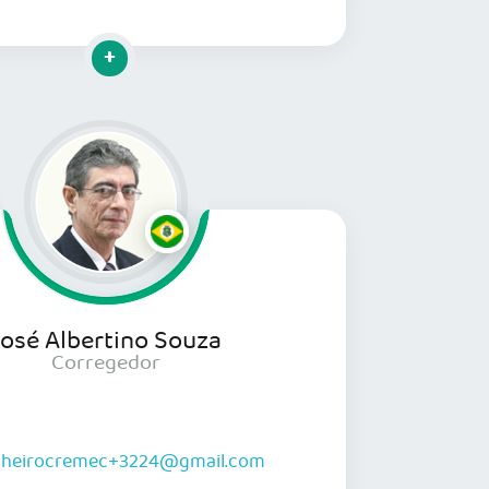
Clique para mais informações
José Albertino Souza
Corregedor
lheirocremec+3224@gmail.com