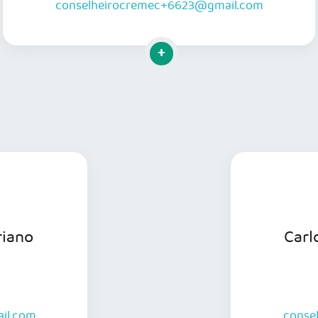
conselheirocremec+6623@gmail.com
Clique para mais informações
riano
Carl
il.com
conse