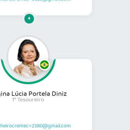
Clique para mais informações
ina Lúcia Portela Diniz
1° Tesoureiro
lheirocremec+2380@gmail.com