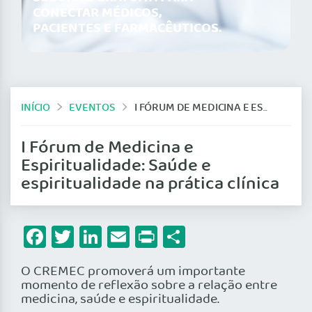
CONECTAR MÉDICOS,
PACIENTES E FARMACÊUTICOS.
INÍCIO
EVENTOS
I FÓRUM DE MEDICINA E ESPIRITUALIDADE: SAÚDE E ESPIRITUALIDADE NA PRÁTICA CLÍNICA
I Fórum de Medicina e
Espiritualidade: Saúde e
espiritualidade na prática clínica
Facebook
Twitter
LinkedIn
Email
Print
Share
O CREMEC promoverá um importante
momento de reflexão sobre a relação entre
medicina, saúde e espiritualidade.