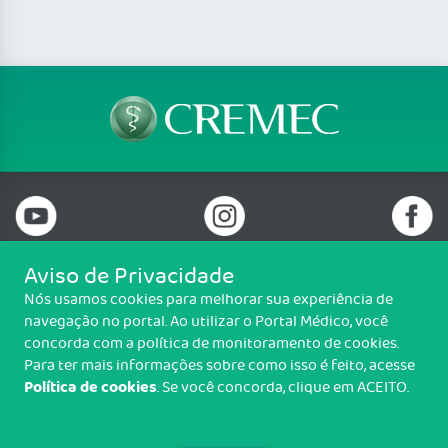
Aviso de Privacidade
Nós usamos cookies para melhorar sua experiência de
Telefone: (85) 3198-3700
navegação no portal. Ao utilizar o Portal Médico, você
Email: cremec@cremec.org.br
concorda com a política de monitoramento de cookies.
Av. Antônio Sales, 485, Joaquim Távora, Fortaleza/CE - CEP: 60135-101
Para ter mais informações sobre como isso é feito, acesse
Política de cookies
. Se você concorda, clique em ACEITO.
Copyright CREMEC. Todos os direitos reservados.
TRANSPARÊNCIA E PRESTAÇÃO DE