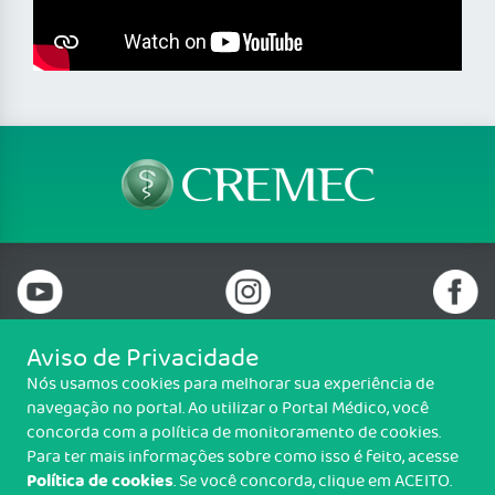
Aviso de Privacidade
Nós usamos cookies para melhorar sua experiência de
Telefone: (85) 3198-3700
navegação no portal. Ao utilizar o Portal Médico, você
Email: cremec@cremec.org.br
concorda com a política de monitoramento de cookies.
Av. Antônio Sales, 485, Joaquim Távora, Fortaleza/CE - CEP: 60135-101
Para ter mais informações sobre como isso é feito, acesse
Política de cookies
. Se você concorda, clique em ACEITO.
Copyright CREMEC. Todos os direitos reservados.