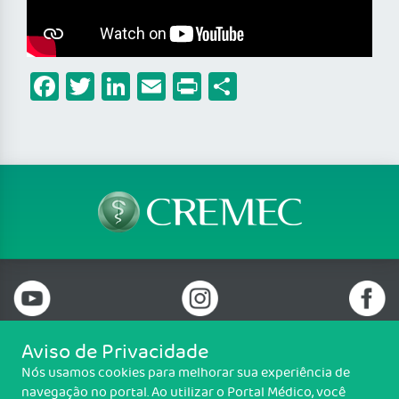
Facebook
Twitter
LinkedIn
Email
Print
Share
Aviso de Privacidade
Nós usamos cookies para melhorar sua experiência de
Telefone: (85) 3198-3700
navegação no portal. Ao utilizar o Portal Médico, você